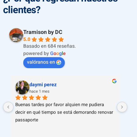
clientes?
Tramison by DC
5.0
Basado en 684 reseñas.
powered by
G
o
o
g
l
e
valóranos en
daymi perez
hace 1 mes
Buenas tardes por favor alquien me pudiera 
Un 
decir en qué tiempo se está demorando renovar 
en 
passaporte
su e