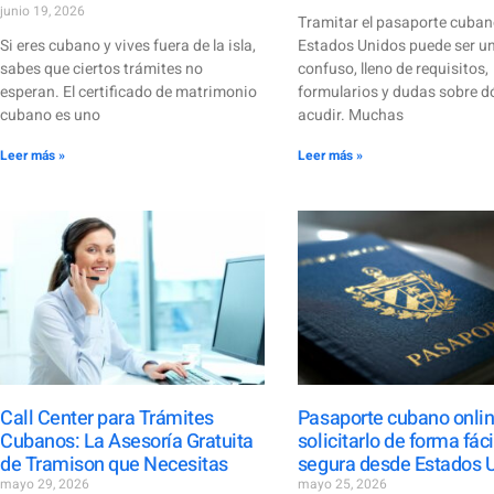
junio 19, 2026
Tramitar el pasaporte cuba
Si eres cubano y vives fuera de la isla,
Estados Unidos puede ser u
sabes que ciertos trámites no
confuso, lleno de requisitos,
esperan. El certificado de matrimonio
formularios y dudas sobre 
cubano es uno
acudir. Muchas
Leer más »
Leer más »
Call Center para Trámites
Pasaporte cubano onli
Cubanos: La Asesoría Gratuita
solicitarlo de forma fáci
de Tramison que Necesitas
segura desde Estados 
mayo 29, 2026
mayo 25, 2026