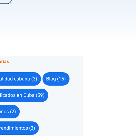
rías
alidad cubana (3)
Blog (15)
ificados en Cuba (59)
inos (2)
endimientos (3)