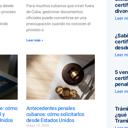
certi
no desde
Para muchos cubanos que viven fuera
divor
n proceso
de Cuba, gestionar documentos
oficiales puede convertirse en una
Leer m
dónde
preocupación cuando no conocen el
proceso o
¿Sabí
Leer más »
certi
desde
Leer m
5 ven
certi
penal
Leer m
ne: cómo
Antecedentes penales
Trámi
l y
cubanos: cómo solicitarlos
¿qué 
Unidos
desde Estados Unidos
Tram
mayo 15, 2026