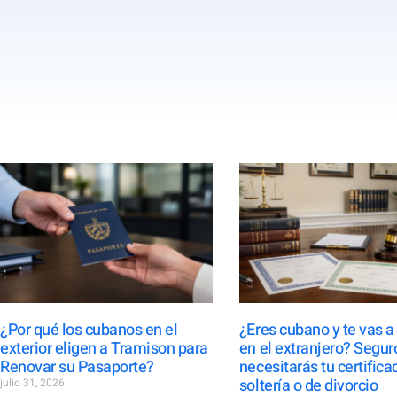
¿Por qué los cubanos en el
¿Eres cubano y te vas a
exterior eligen a Tramison para
en el extranjero? Segur
Renovar su Pasaporte?
necesitarás tu certifica
soltería o de divorcio
julio 31, 2026