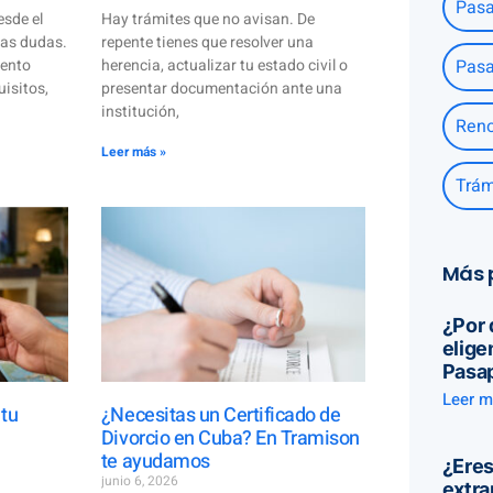
Pasa
esde el
Hay trámites que no avisan. De
has dudas.
repente tienes que resolver una
Pasa
mento
herencia, actualizar tu estado civil o
uisitos,
presentar documentación ante una
institución,
Reno
Leer más »
Trám
Más 
¿Por 
elige
Pasa
Leer m
 tu
¿Necesitas un Certificado de
Divorcio en Cuba? En Tramison
te ayudamos
¿Eres
junio 6, 2026
extra