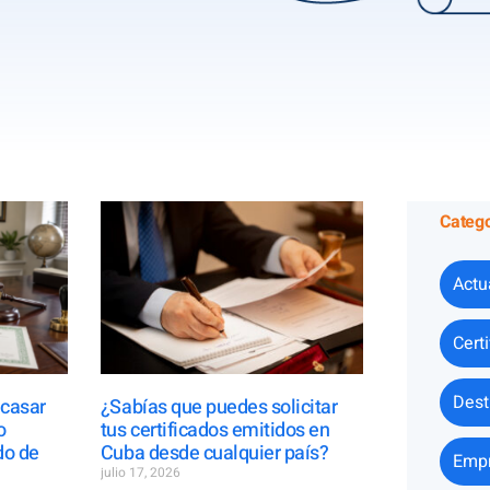
Catego
Actu
Cert
Dest
 casar
¿Sabías que puedes solicitar
o
tus certificados emitidos en
do de
Cuba desde cualquier país?
Empr
julio 17, 2026