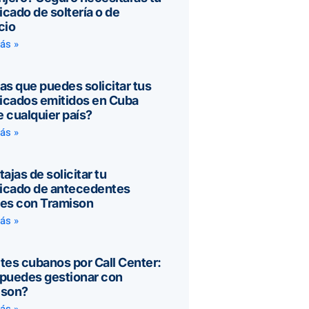
ficado de soltería o de
cio
ás »
as que puedes solicitar tus
ficados emitidos en Cuba
 cualquier país?
ás »
tajas de solicitar tu
ficado de antecedentes
es con Tramison
ás »
tes cubanos por Call Center:
puedes gestionar con
ison?