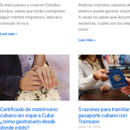
Si eres cubano y vives en Estados
Realizar trámites cubanos d
Unidos, sabes que tarde o temprano
exterior puede generar muc
algún trámite migratorio, laboral o
A veces no sabes qué docu
consular te va a
necesitas, cuáles son los req
cómo
Leer más »
Leer más »
Certificado de matrimonio
5 razones para tramitar
cubano sin viajar a Cuba:
pasaporte cubano con
¿cómo gestionarlo desde
Tramison
donde estés?
junio 16, 2026