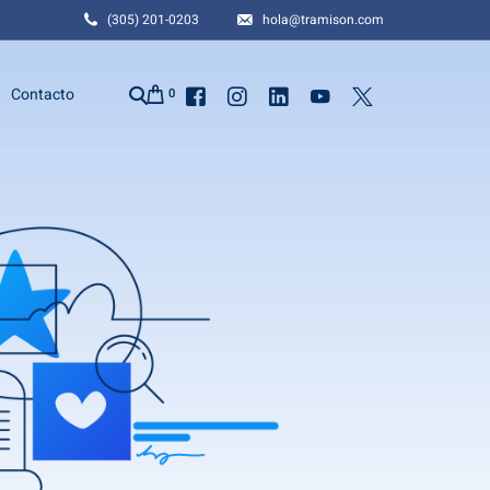
(305) 201-0203
hola@tramison.com
Contacto
0
a
 en EEUU