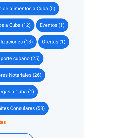
o de alimentos a Cuba (5)
os a Cuba (12)
Eventos (1)
lizaciones (13)
Ofertas (1)
porte cubano (25)
res Notariales (26)
rgas a Cuba (1)
ites Consulares (53)
tas