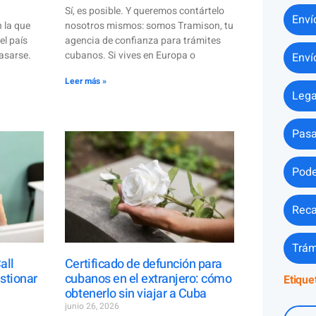
Sí, es posible. Y queremos contártelo
Enví
 la que
nosotros mismos: somos Tramison, tu
el país
agencia de confianza para trámites
asarse.
cubanos. Si vives en Europa o
Enví
Leer más »
Lega
Pasa
Pode
Reca
Trám
all
Certificado de defunción para
stionar
cubanos en el extranjero: cómo
Etique
obtenerlo sin viajar a Cuba
junio 26, 2026