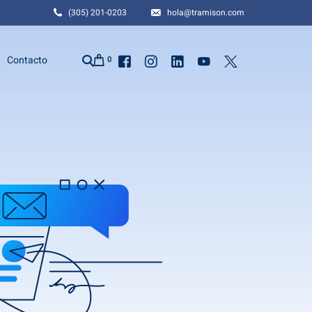
(305) 201-0203
hola@tramison.com
Contacto
0
a
 en EEUU