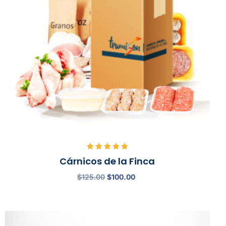
Valorado
Cárnicos de la Finca
con
5.00
$
125.00
$
100.00
de 5