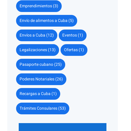
Emprendimientos (3)
Envío de alimentos a Cuba (5)
Envíos a Cuba (12)
Eventos (1)
Legalizaciones (13)
Ofertas (1)
Pasaporte cubano (25)
Poderes Notariales (26)
Recargas a Cuba (1)
Trámites Consulares (53)