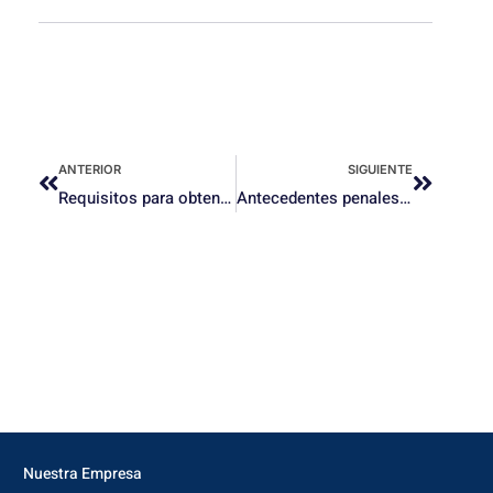
ANTERIOR
SIGUIENTE
Requisitos para obtener certificado de soltería: guía para solicitarlo.
Antecedentes penales cubanos: cómo solicitarlos desde Estados Unidos
Nuestra Empresa