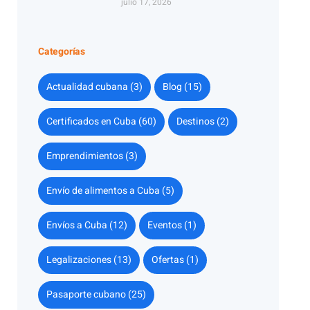
julio 17, 2026
Categorías
Actualidad cubana (3)
Blog (15)
Certificados en Cuba (60)
Destinos (2)
Emprendimientos (3)
Envío de alimentos a Cuba (5)
Envíos a Cuba (12)
Eventos (1)
Legalizaciones (13)
Ofertas (1)
Pasaporte cubano (25)