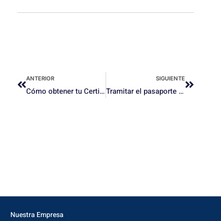
ANTERIOR
SIGUIENTE
Cómo obtener tu Certificado de Nacimiento online desde cualquier país: guía actualizada para cubanos
Tramitar el pasaporte cubano a tiempo: la clave para empezar el año
Nuestra Empresa